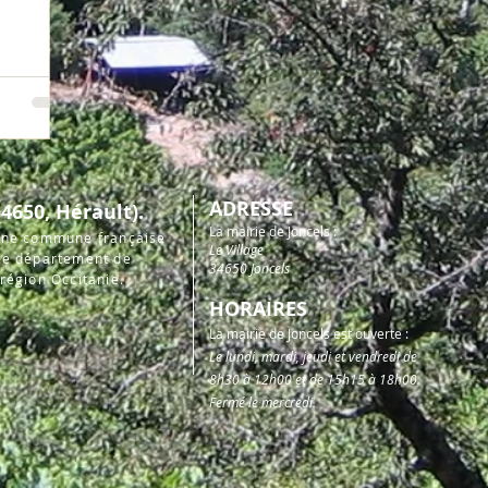
ADRESSE
4650, Hérault)​.
La mairie de Joncels :
 une commune française
Le Village
 le département de
34650 Joncels
 région Occitanie.
HORAIRES
La mairie de Joncels est ouverte :
Le lundi, mardi, jeudi et vendredi de
8h30 à 12h00 et de 15h15 à 18h00.
Fermé le mercredi.