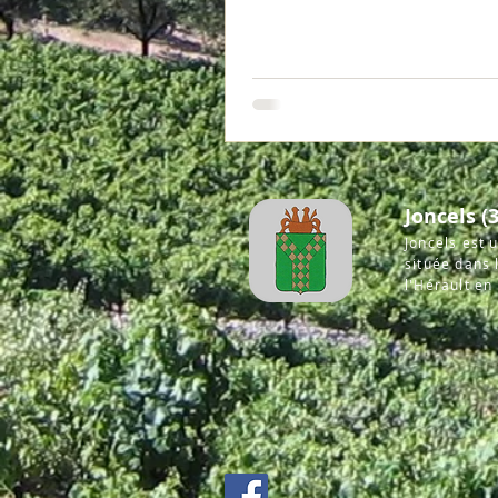
Joncels (3
Joncels est
située dans
l'Hérault en