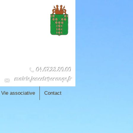
04.67.23.80.60
mairie.joncels@orange.fr
Vie associative
Contact