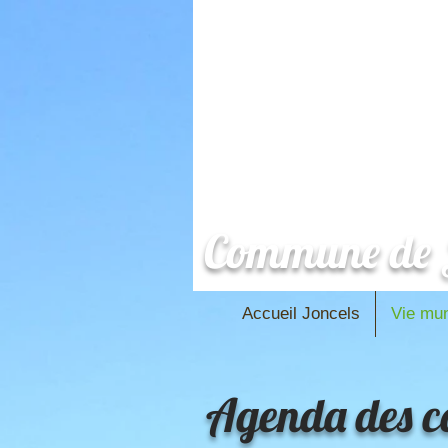
Commune de J
Accueil Joncels
Vie mun
Agenda des co