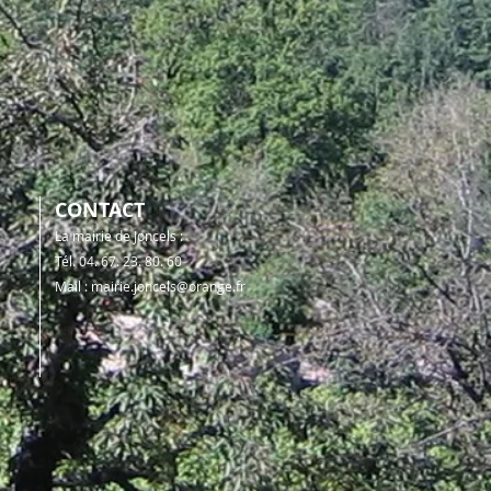
CONTACT
La mairie de Joncels :
Tél. 04. 67. 23. 80. 60
Mail :
mairie.joncels@orange.fr