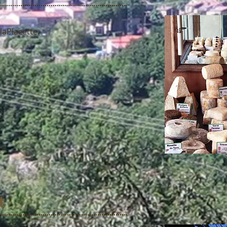
laPlacette.
t