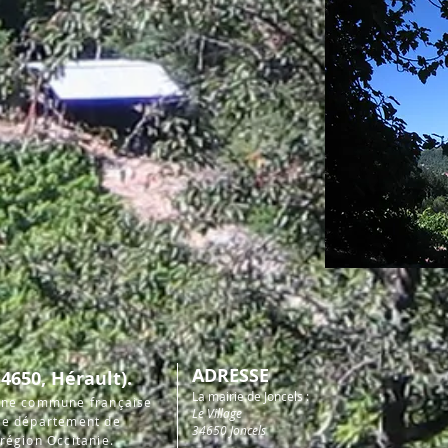
ADRESSE
4650, Hérault)​.
La mairie de Joncels :
 une commune française
Le Village
 le département de
34650 Joncels
 région Occitanie.