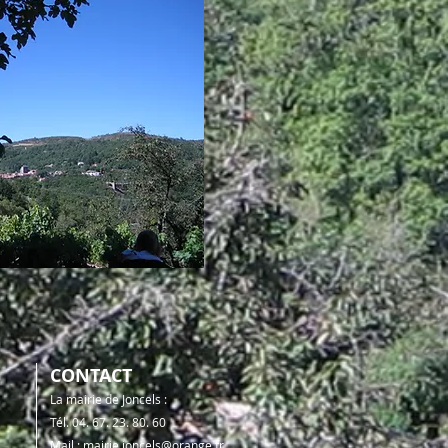
CONTACT
La mairie de Joncels :
Tél. 04. 67. 23. 80. 60
Mail :
mairie.joncels@orange.fr