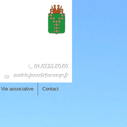
04.67.23.80.60
mairie.joncels@orange.fr
Vie associative
Contact