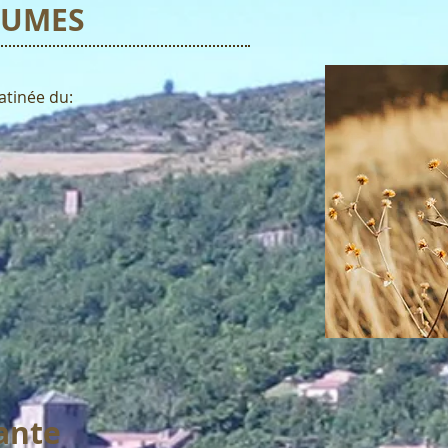
AUMES
atinée du:
ante