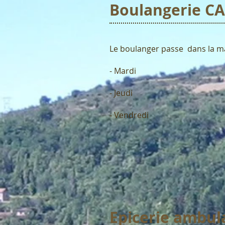
Boulangerie C
Le boulanger passe dans la m
- Mardi
- Jeudi
- Vendredi
Epicerie ambul