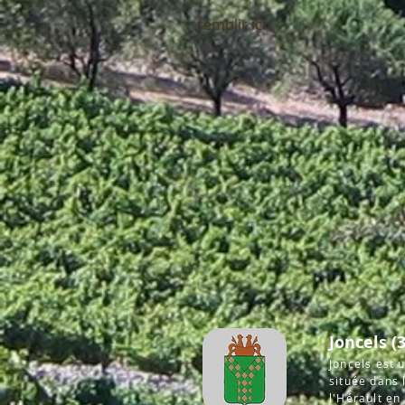
remplir ici
Joncels (3
Joncels est
située dans
l'Hérault en