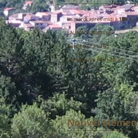
Le mardi après-midi à
15h
sur 
SAUMADE Jean-Luc
Tel: 04 67 23 10 63
Portable: 06 70 61 38 30
Nouvel élémen