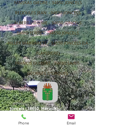
IVINSKAS GIEDRE - 34650 JONCELS
REDOULES JEAN -34650 JONCELS
ALBERT VIRGINIE - 34650 JONCELS
DAVID FORTES - 34650 JONCELS
HILLER MARGARETE - 34650 JONCELS (LA
FLAYSSIERE)
FRANCIS GUIBERT - 34680 SAINT-
GEORGES D'ORQUES
Joncels (34650, Hérault)​.
Joncels est une commune française située
dans le département de l'Hérault en région
Phone
Email
Occitanie.
ADRESSE