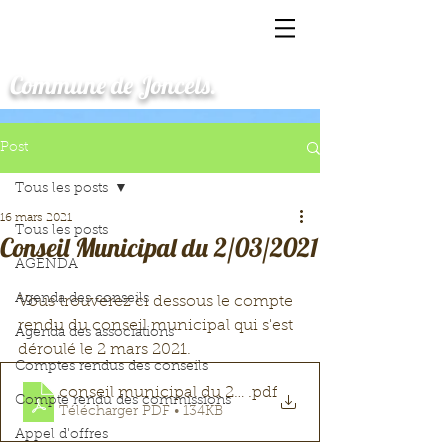
Commune de Joncels.
Post
Tous les posts
16 mars 2021
Tous les posts
Conseil Municipal du 2/03/2021
AGENDA
Agenda des conseils
Vous trouverez ci dessous le compte 
rendu du conseil municipal qui s'est 
Agenda des associations
déroulé le 2 mars 2021.
Comptes rendus des conseils
conseil municipal du 2 mars 2021
.pdf
Compte rendu des commissions
Télécharger PDF • 134KB
Appel d'offres